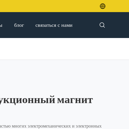

ы
блог
связаться с нами

рукционный магнит
астью многих электромеханических и электронных