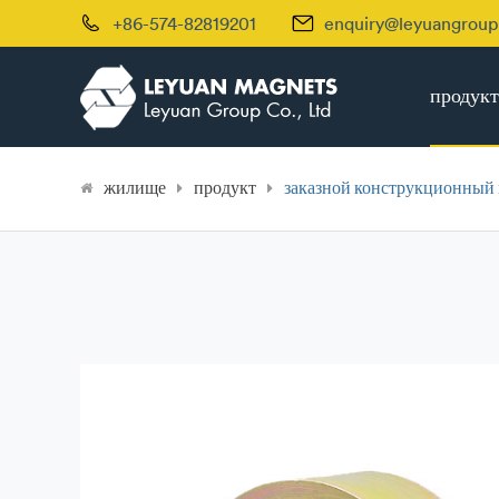


+86-574-82819201
enquiry@leyuangrou
продукт
жилище
продукт
заказной конструкционный