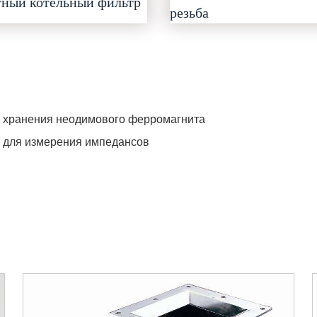
тный котельный фильтр
резьба
ы хранения неодимового ферромагнита
х для измерения импедансов