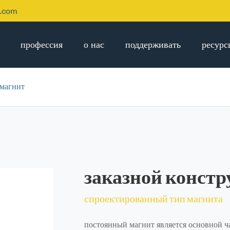
p.com
профессия
о нас
поддерживать
ресурс
 магнит
заказной конст
спроектированный тип магнита
постоянный магнит является основной ч