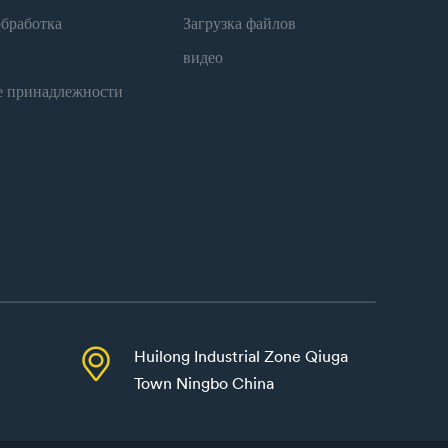
обработка
Загрузка файлов
видео
е принадлежности

Huilong Industrial Zone Qiuga
Town Ningbo China