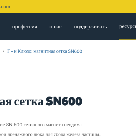
p.com
ресурс
профессия
о нас
поддерживать
Г - н Клюзо: магнитная сетка SN600
ная сетка SN600
ние SN 600 сеточного магнита неодима.
кой дренажного люка для сбора железа частицы.