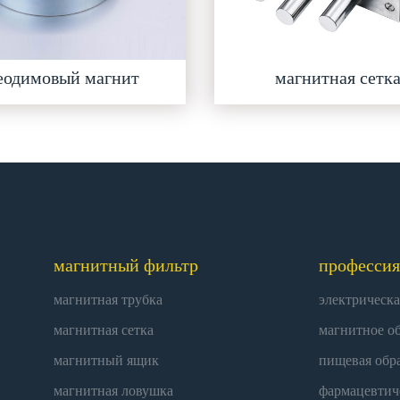
еодимовый магнит
магнитная сетк
магнитный фильтр
профессия
магнитная трубка
электрическа
магнитная сетка
магнитное о
магнитный ящик
пищевая обр
магнитная ловушка
фармацевтич