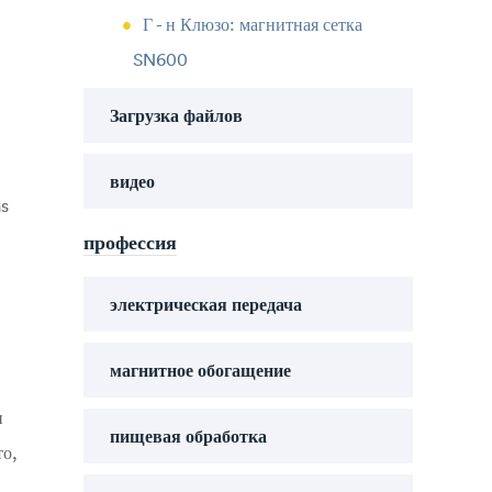
Г - н Клюзо: магнитная сетка
SN600
Загрузка файлов
видео
Gs
профессия
электрическая передача
магнитное обогащение
и
пищевая обработка
то,