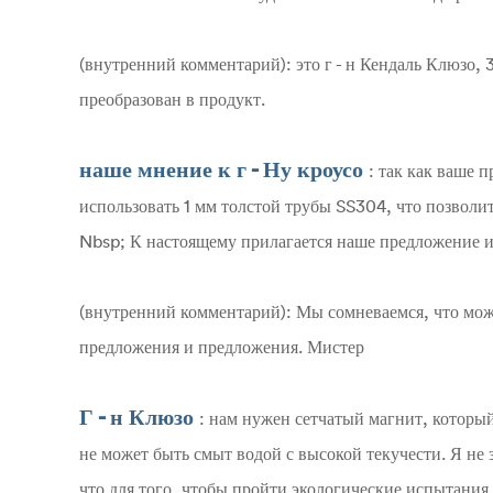
(внутренний комментарий): это г - н Кендаль Клюзо, 3
преобразован в продукт.
наше мнение к г - Ну кроусо
: так как ваше
использовать 1 мм толстой трубы SS304, что позволи
Nbsp; К настоящему прилагается наше предложение и
(внутренний комментарий): Мы сомневаемся, что мож
предложения и предложения. Мистер
Г - н Клюзо
: нам нужен сетчатый магнит, которы
не может быть смыт водой с высокой текучести. Я не 
что для того, чтобы пройти экологические испытания