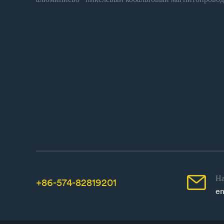

На
+86-574-82819201
en