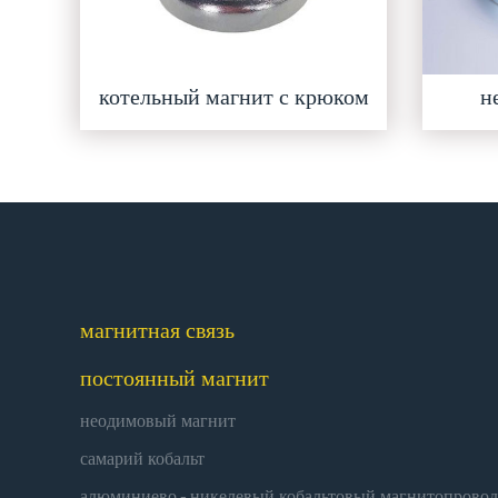
котельный магнит с крюком
н
магнитная связь
постоянный магнит
неодимовый магнит
самарий кобальт
алюминиево - никелевый кобальтовый магнитопровод