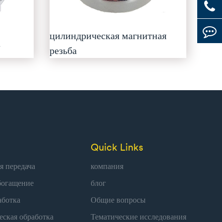
цилиндрическая магнитная
а
резьба
Quick Links
я передача
компания
богащение
блог
аботка
Общие вопросы
еская обработка
Тематические исследования