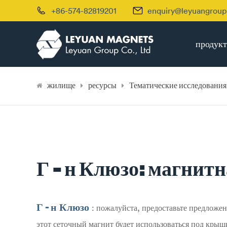


+86-574-82819201
enquiry@leyuangrou
продукт
жилище
ресурсы
Тематические исследования
Г - н Клюзо: магнит
Г - н Клюзо
: пожалуйста, предоставьте предложе
этот сеточный магнит будет использоваться под крыш